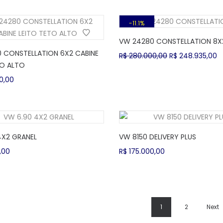
11.1%
VW 24280 CONSTELLATION 8X
 CONSTELLATION 6X2 CABINE
O
O
R$
280.000,00
R$
248.935,00
TO ALTO
preço
p
original
a
0,00
era:
é:
R$ 280.000,00.
R
4X2 GRANEL
VW 8150 DELIVERY PLUS
,00
R$
175.000,00
1
2
Next