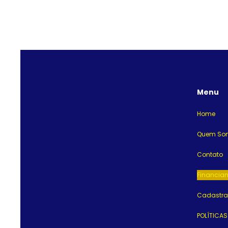
Menu
Home
Quem So
Contato
Financia
Cadastrar
POLÍTICAS