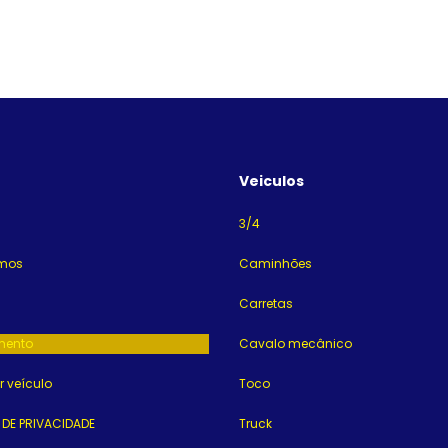
Veiculos
3/4
mos
Caminhões
Carretas
mento
Cavalo mecânico
 veículo
Toco
 DE PRIVACIDADE
Truck