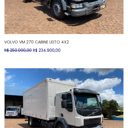
VOLVO VM 270 CABINE LEITO 4X2
O
O
R$
250.000,00
R$
234.900,00
preço
preço
original
atual
era:
é:
R$ 250.000,00.
R$ 234.900,00.