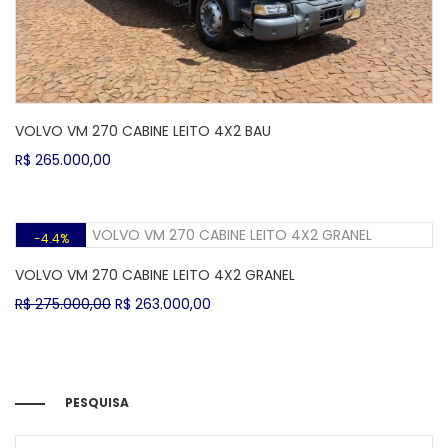
VOLVO VM 270 CABINE LEITO 4X2 BAU
R$
265.000,00
4.4%
VOLVO VM 270 CABINE LEITO 4X2 GRANEL
O
O
R$
275.000,00
R$
263.000,00
preço
preço
original
atual
era:
é:
R$ 275.000,00.
R$ 263.000,00.
PESQUISA