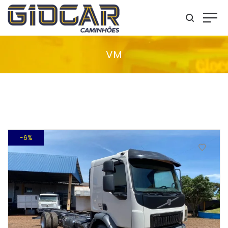
VM
6%