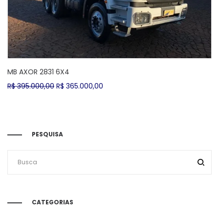
MB AXOR 2831 6X4
O
O
R$
395.000,00
R$
365.000,00
preço
preço
original
atual
era:
é:
R$ 395.000,00.
R$ 365.000,00.
PESQUISA
CATEGORIAS