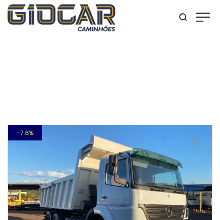
2831
7.6%