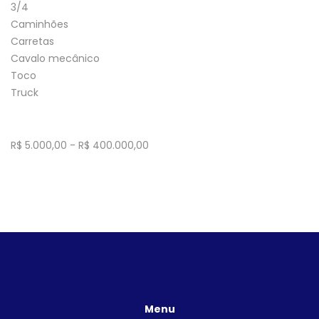
3/4
Caminhões
Carretas
Cavalo mecânico
Toco
Truck
R$
5.000,00
-
R$
400.000,00
Menu