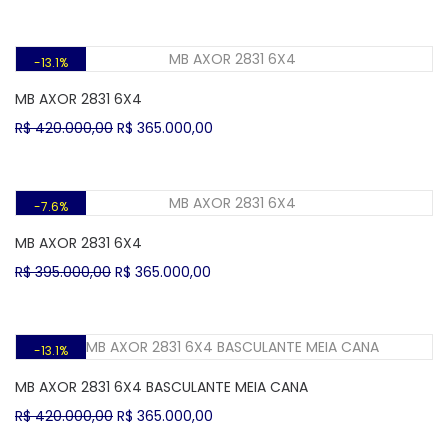
preço
preço
original
atual
era:
é:
R$ 315.000,00.
R$ 275.000,00.
13.1%
MB AXOR 2831 6X4
O
O
R$
420.000,00
R$
365.000,00
preço
preço
original
atual
era:
é:
R$ 420.000,00.
R$ 365.000,00.
7.6%
MB AXOR 2831 6X4
O
O
R$
395.000,00
R$
365.000,00
preço
preço
original
atual
era:
é:
R$ 395.000,00.
R$ 365.000,00.
13.1%
MB AXOR 2831 6X4 BASCULANTE MEIA CANA
O
O
R$
420.000,00
R$
365.000,00
preço
preço