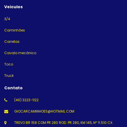
Veiculos
3/4
Caminhões
Carretas
Cavalo mecânico
Toco
Truck
Contato
(46) 3223-1122
GIOCARCAMINHOES@HOTMAIL.COM
TREVO BR 158 COM PR 280 ROD. PR 280, KM 145, Nº 11.510 CX.