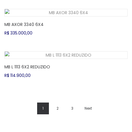
original
atual
era:
é:
R$ 420.000,00.
R$ 365.000,00.
MB AXOR 3340 6X4
R$
335.000,00
MB L 1113 6X2 REDUZIDO
R$
114.900,00
1
2
3
Next