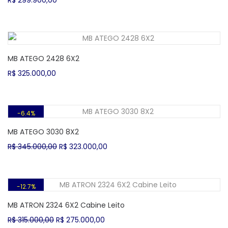
MB ATEGO 2428 6X2
R$
325.000,00
6.4%
MB ATEGO 3030 8X2
O
O
R$
345.000,00
R$
323.000,00
preço
preço
original
atual
era:
é:
R$ 345.000,00.
R$ 323.000,00.
12.7%
MB ATRON 2324 6X2 Cabine Leito
O
O
R$
315.000,00
R$
275.000,00