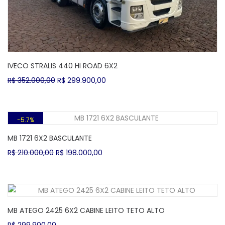
IVECO STRALIS 440 HI ROAD 6X2
O
O
R$
352.000,00
R$
299.900,00
preço
preço
original
atual
era:
é:
R$ 352.000,00.
R$ 299.900,00.
5.7%
MB 1721 6X2 BASCULANTE
O
O
R$
210.000,00
R$
198.000,00
preço
preço
original
atual
era:
é:
R$ 210.000,00.
R$ 198.000,00.
MB ATEGO 2425 6X2 CABINE LEITO TETO ALTO
R$
299.900,00