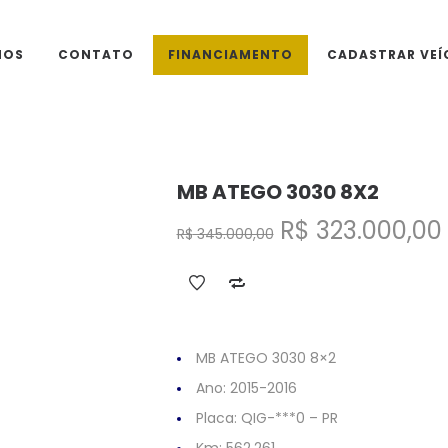
MOS
CONTATO
FINANCIAMENTO
CADASTRAR VEÍ
MB ATEGO 3030 8X2
O
R$
323.000,00
R$
345.000,00
preço
original
era:
R$ 345.000,00
MB ATEGO 3030 8×2
Ano: 2015-2016
Placa: QIG-***0 – PR