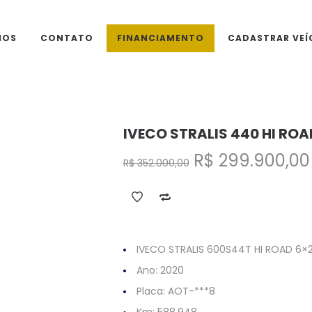
MOS
CONTATO
FINANCIAMENTO
CADASTRAR VEÍ
IVECO STRALIS 440 HI ROA
O
R$
299.900,00
R$
352.000,00
preço
original
era:
R$ 352.000,00.
IVECO STRALIS 600S44T HI ROAD 6×
Ano: 2020
Placa: AOT-***8