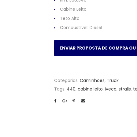
Km: 588.948
Cabine Leito
Teto Alto
Combustível:
Diesel
ENVIAR PROPOSTA DE COMPRA OU
Categorias:
Caminhões
,
Truck
Tags:
440
,
cabine leito
,
iveco
,
stralis
,
t