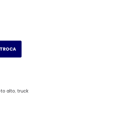
 TROCA
eto alto
,
truck