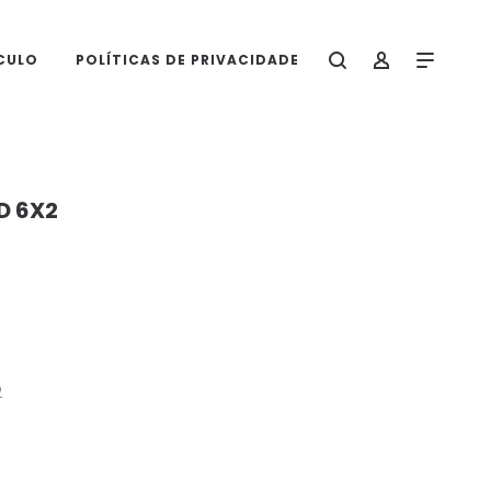
CULO
POLÍTICAS DE PRIVACIDADE
D 6X2
O
preço
atual
é:
R$ 299.900,00.
2